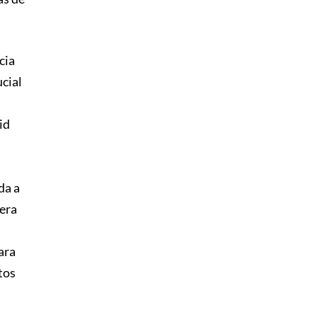
cia
ucial
id
da a
nera
ara
tos