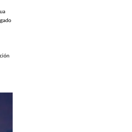
gua
agado
cción