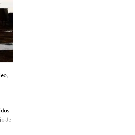
leo,
lidos
jo de
y