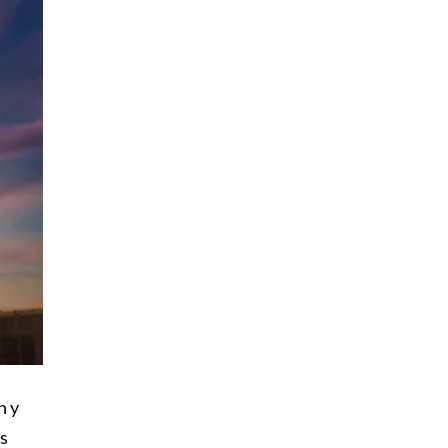
n y
os