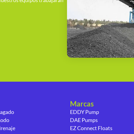
uestros equipos trabajarán
Marcas
ragado
EDDY Pump
Lodo
DAE Pumps
renaje
EZ Connect Floats