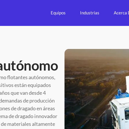
Equipos
Industrias
Acerca 
 autónomo
omo flotantes autónomos,
ositivos están equipados
años que van desde 4
s demandas de producción
iones de dragado en áreas
stema de dragado innovador
 de materiales altamente